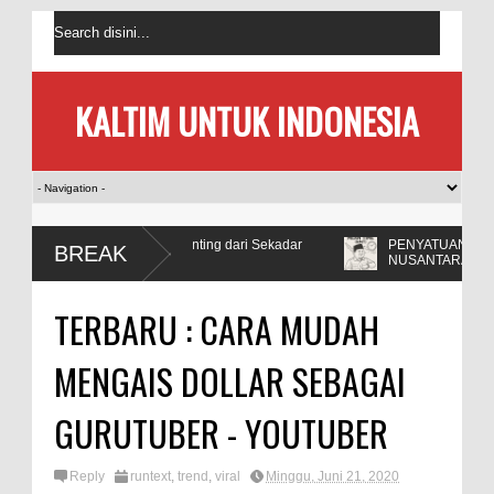
KALTIM UNTUK INDONESIA
 Jauh Lebih Penting dari Sekadar
PENYATUAN ZONA WAKTU DI
BREAK
NUSANTARA
TERBARU : CARA MUDAH
MENGAIS DOLLAR SEBAGAI
GURUTUBER - YOUTUBER
Reply
runtext
,
trend
,
viral
Minggu, Juni 21, 2020