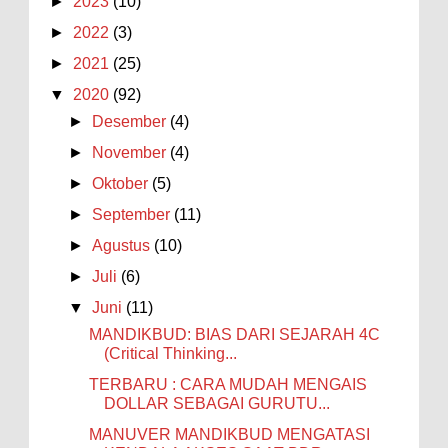
►
2023
(10)
Belajar Jauh Lebih Penting dari Sekadar Nilai
kalau untuk kelas XI mapel matematika apakah
Akhir
- 3/6/2026
►
2022
(3)
sudah...
- 5/11/2022
- Anonymous
PENYATUAN ZONA WAKTU DI
►
2021
(25)
NUSANTARA
- 9/20/2025
▼
2020
(92)
PIKIR 1000 KALI UNTUK JADI KEPSEK :
PASCA PERMENDIKDASMEN NOMOR 7
►
Desember
(4)
TAHUN 2025
- 5/30/2025
►
November
(4)
►
Oktober
(5)
►
September
(11)
►
Agustus
(10)
►
Juli
(6)
▼
Juni
(11)
MANDIKBUD: BIAS DARI SEJARAH 4C
(Critical Thinking...
TERBARU : CARA MUDAH MENGAIS
DOLLAR SEBAGAI GURUTU...
MANUVER MANDIKBUD MENGATASI