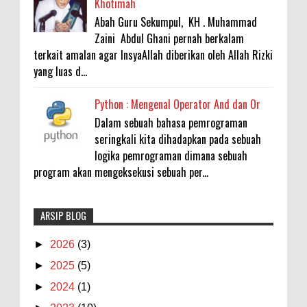
Khotimah
Abah Guru Sekumpul, KH . Muhammad
Zaini Abdul Ghani pernah berkalam
terkait amalan agar InsyaAllah diberikan oleh Allah Rizki
yang luas d...
Python : Mengenal Operator And dan Or
Dalam sebuah bahasa pemrograman
seringkali kita dihadapkan pada sebuah
logika pemrograman dimana sebuah
program akan mengeksekusi sebuah per...
ARSIP BLOG
CUACA PANAS MENYAMBUT SAYA DI
Terimakasih atas
DELHI
tanggapannya
- 7/20/2026
- 1/23/2025
- Fathur Rachim
►
2026
(3)
Bedah TKA 2026 : Capaian Sosiologi & PPKn
kereeeen banget tulisannya. Sangat
►
2025
(5)
Rendah Ditreatment dengan STEAM -
menjelaskan ten...
- 1/20/2025
- Anonymous
Interdisipliner
- 7/14/2026
►
2024
(1)
- 5/30/2022
-
Meniti Jalan Deep Learning: Mengapa Proses
Belum ada
- 5/22/2022
- Fathur Rachim