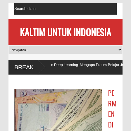
KALTIM UNTUK INDONESIA
Meniti Jalan Deep Learning: Mengapa Proses Belajar Jauh Lebih Penting dari S
BREAK
Nilai Akhir
PE
RM
EN
DI