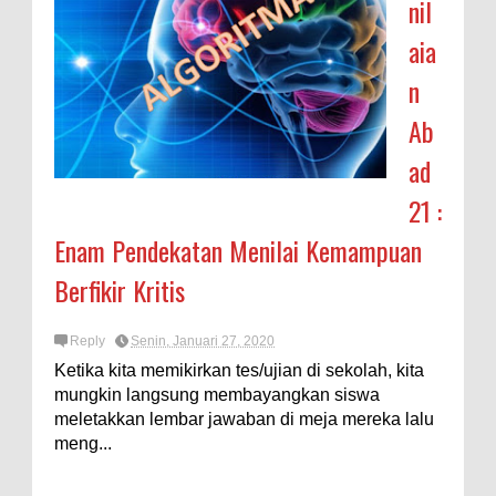
nil
aia
n
Ab
ad
21 :
Enam Pendekatan Menilai Kemampuan
Berfikir Kritis
Reply
Senin, Januari 27, 2020
Ketika kita memikirkan tes/ujian di sekolah, kita
mungkin langsung membayangkan siswa
meletakkan lembar jawaban di meja mereka lalu
meng...