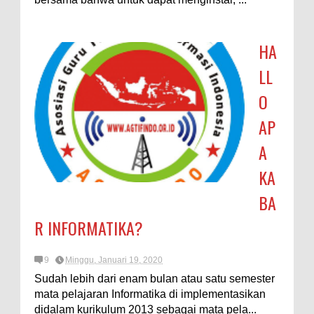
HA
LL
O
AP
A
KA
BA
R INFORMATIKA?
9
Minggu, Januari 19, 2020
Sudah lebih dari enam bulan atau satu semester
mata pelajaran Informatika di implementasikan
didalam kurikulum 2013 sebagai mata pela...