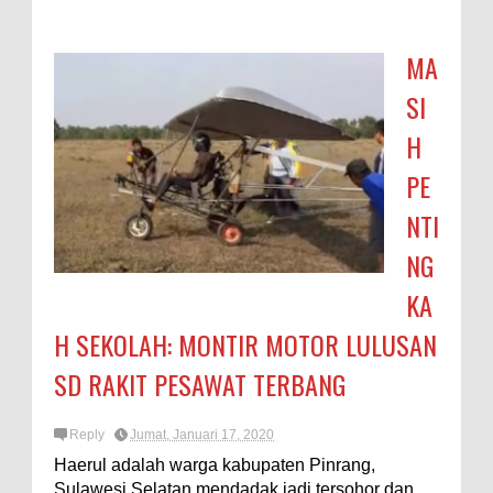
MA
SI
H
PE
NTI
NG
KA
H SEKOLAH: MONTIR MOTOR LULUSAN
SD RAKIT PESAWAT TERBANG
Reply
Jumat, Januari 17, 2020
Haerul adalah warga kabupaten Pinrang,
Sulawesi Selatan mendadak jadi tersohor dan