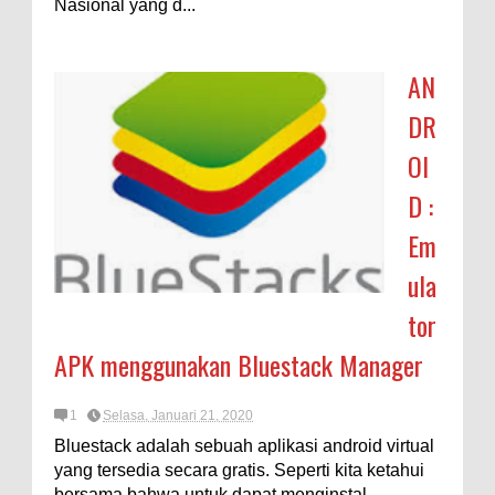
Nasional yang d...
AN
DR
OI
D :
Em
ula
tor
APK menggunakan Bluestack Manager
1
Selasa, Januari 21, 2020
Bluestack adalah sebuah aplikasi android virtual
yang tersedia secara gratis. Seperti kita ketahui
bersama bahwa untuk dapat menginstal, ...