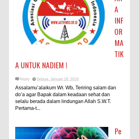
A
INF
OR
MA
TIK
A UNTUK NADIEM !
Reply
Selasa, Januari 28, 2020
Assalamu’alaikum Wr. Wb, Teriring salam dan
do’a agar Bapak dalam keadaan sehat dan
selalu berada dalam lindungan Allah S.W.T.
Pertama-t...
Pe