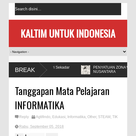
KALTIM UNTUK INDONESIA
 Penting dari Sekadar
PENYATUAN ZONA WAKTU DI
BREAK
NUSANTARA
Tanggapan Mata Pelajaran
INFORMATIKA
Reply
Agtifindo
,
Edukasi
,
Informatika
,
Other
,
STEAM
,
TIK
Rabu, September 05, 2018