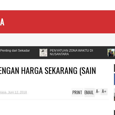
IA
r
PENYATUAN ZONA WAKTU DI
PIKIR 1000 KAL
NUSANTARA
TAHUN 2025
ENGAN HARGA SEKARANG (SAIN
A
A
PRINT
EMAIL
-
+
lasa, Juni 12, 2018