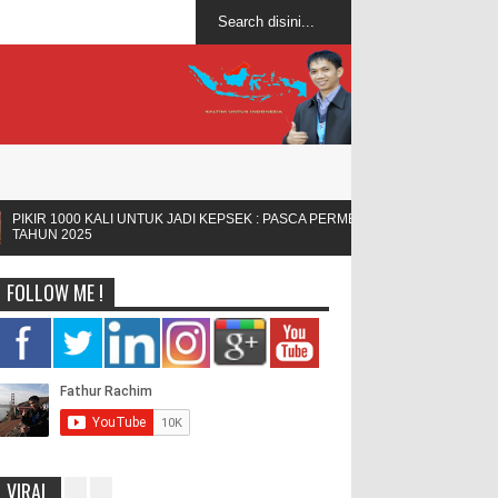
I UNTUK JADI KEPSEK : PASCA PERMENDIKDASMEN NOMOR 7
FOLLOW ME !
VIRAL