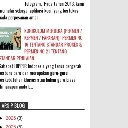
Telegram. Pada tahun 2013, kami
memulai sebagai aplikasi kecil yang berfokus
pada perpesanan aman...
KURIKULUM MERDEKA (PERMEN /
KEPMEN / PAPARAN) : PERMEN NO
16 TENTANG STANDAR PROSES &
PERMEN NO 21 TENTANG
STANDAR PENILAIAN
Sahabat HIPPER Indonesia yang terus bergerak
berburu baru dan merupakan guru-guru
berkebutuhan khusus atau bukan guru biasa
dimanapun anda b...
ARSIP BLOG
CUACA PANAS MENYAMBUT SAYA DI
Terimakasih atas
DELHI
tanggapannya
- 7/20/2026
- 1/23/2025
- Fathur
►
2026
(3)
Rachim
Bedah TKA 2026 : Capaian Sosiologi &
PPKn Rendah Ditreatment dengan
kereeeen banget tulisannya. Sangat
►
2025
(5)