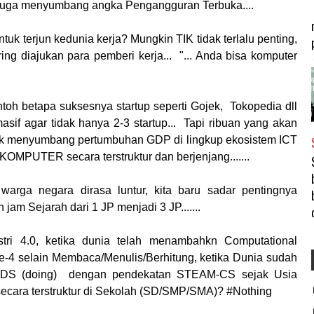
ni juga menyumbang angka Pengangguran Terbuka....
k terjun kedunia kerja? Mungkin TIK tidak terlalu penting,
ring diajukan para pemberi kerja... "... Anda bisa komputer
oh betapa suksesnya startup seperti Gojek, Tokopedia dll
asif agar tidak hanya 2-3 startup... Tapi ribuan yang akan
ntuk menyumbang pertumbuhan GDP di lingkup ekosistem ICT
KOMPUTER secara terstruktur dan berjenjang.......
arga negara dirasa luntur, kita baru sadar pentingnya
am Sejarah dari 1 JP menjadi 3 JP.......
tri 4.0, ketika dunia telah menambahkn Computational
ke-4 selain Membaca/Menulis/Berhitung, ketika Dunia sudah
HODS (doing) dengan pendekatan STEAM-CS sejak Usia
n secara terstruktur di Sekolah (SD/SMP/SMA)? #Nothing